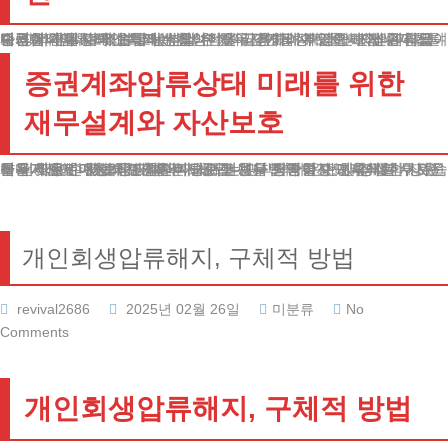
법원은 채무자의 소득과 생활여건을 고려하여 적정한 변제 계획을 수립합니다. 이때 원금의 상당 부분이 감면될 수 있으며, 남은 금액도 장기간에 걸쳐 분할 납부할 수 있어 경제적 부담이 크게 줄어듭니다. 이러한 제도적 보호는 성실한 채무자에게 새로운 시작의 기회를 제공합니다.
증권계좌압류 해제 후에는 정상적인 금융거래가 가능해집니다. 급여 수령이나 일상적인 거래에 제약이 사라지고, 장기적인 자산관리도 다시 시작할 수 있습니다.
증권계좌압류상태 미래를 위한
재무설계와 자산보호
채무 조정이 완료되면 나머지 채무는 면책되어 완전한 경제적 자유를 되찾을 수 있습니다. 이는 단순한 채무 탕감이 아닌, 성실한 상환을 전제로 한 새로운 기회의 제공입니다. 면책 결정 이후에는 새로운 신용거래도 가능해져 점진적으로 신용을 회복할 수 있습니다.
투자자산에 대한 처분제한이 해제되면서 증권투자도 재개할 수 있습니다. 다만, 과거의 교훈을 바탕으로 보다 신중하고 계획적인 투자전략을 세우는 것이 중요합니다.
개인회생압류해지, 구체적 방법
revival2686
2025년 02월 26일
미분류
No
Comments
개인회생압류해지, 구체적 방법