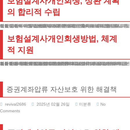
보험설계사개인회생, 상환 계획
의 합리적 수립
보험설계사개인회생 향후 지속적인 수입 가능성이 중요합니다. 계절적 변동이나 시장 상황을 고려한 현실적인 계획이 필요합니다.
매월 안정적으로 납부할 수 있는 금액을 산출하는 것이 핵심입니다. 장기적으로 이행 가능한 방안을 마련해야 합니다. 과거 실적을 기준으로 미래의 수입을 예측해봐야 합니다. 성수기와 비수기의 수입 차이도 고려해야 할 요소입니다. 향후 시장 전망과 개인의 영업력도 감안해야 합니다. 무리한 변제계획은 오히려 독이 될 수 있습니다.
보험설계사개인회생방법, 체계
적 지원
법무법인 테헤란은 금융권 종사자들의 특수한 상황을 잘 이해하고 있습니다. 상황에 맞는 해결책을 제시해 드립니다. 서류 준비부터 인가까지 전 과정을 도와드리겠습니다.
보험설계사개인회생방법 더 이상 혼자 고민하지 마시고 성실히 답변 드리겠습니다. 실무 경험이 풍부한 저희가 도와드리겠습니다.
복잡한 절차가 걱정되시더라도 함께 해결해나가면 됩니다. 채무 문제는 빠른 대처가 중요합니다. 시간이 지날수록 해결이 어려워질 수 있습니다.
지금 바로 전화 주시면 자세히 상담해 드리겠습니다. 새로운 시작을 위한 첫걸음을 저희와 함께 시작하세요.
증권계좌압류 자산보호 위한 해결책
revival2686
2025년 02월 26일
미분류
No
Comments