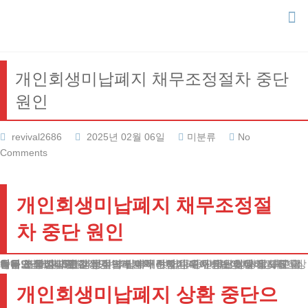
Skip
to
content
개인회생미납폐지 채무조정절차 중단
원인
revival2686
2025년 02월 06일
미분류
No
Comments
개인회생미납폐지 채무조정절
차 중단 원인
많은 분들이 과도한 채무 부담에서 벗어나고자 개인회생 제도를 활용하고 계십니다.
하지만 안타깝게도 상당수가 절차 진행 중 중단되는 상황을 겪고 계신데, 이러한 개인회생미납폐지의 문제점과 예방법에 대해 자세히 설명드리고자 합니다.
채무 조정 제도를 성공적으로 마무리하기 위해서는 매월 정해진 금액을 3년에서 5년간 성실히 납부해야 합니다. 이 과정에서 정확한 상환금액 산정과 현실적인 납부계획 수립이 매우 중요합니다.
개인회생미납폐지 상환 중단으