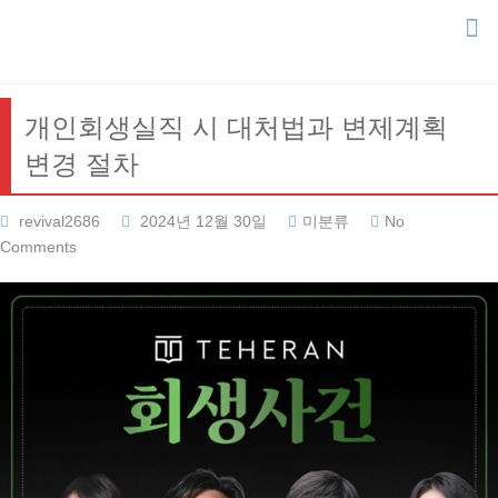
Skip
to
content
개인회생실직 시 대처법과 변제계획
변경 절차
revival2686
2024년 12월 30일
미분류
No
Comments