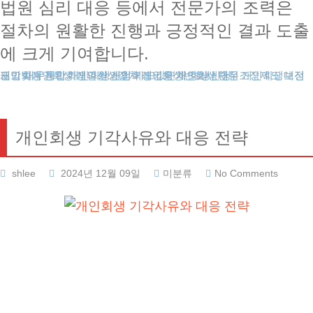
법원 심리 대응 등에서 전문가의 조력은
절차의 원활한 진행과 긍정적인 결과 도출
에 크게 기여합니다.
도박빚개인회생
대전개인회생
개인회생보정권고
채무통합
개인회생파산
개인회생신청
개인회생절차
개인회생비용
카드값연체
개인회생변호사
개인회생단점
회생신청
채무조정제도
개인회생 기각사유와 대응 전략
shlee
2024년 12월 09일
미분류
No Comments