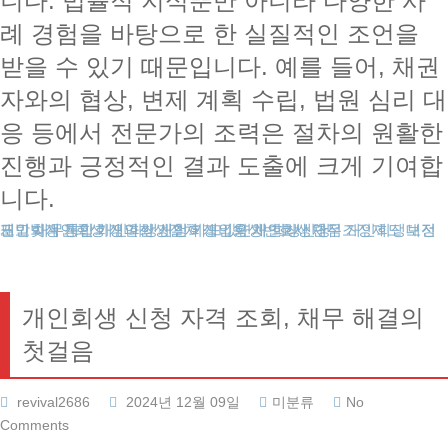
니다. 법률적 지식뿐만 아니라 다양한 사
례 경험을 바탕으로 한 실질적인 조언을
받을 수 있기 때문입니다. 예를 들어, 채권
자와의 협상, 변제 계획 수립, 법원 심리 대
응 등에서 전문가의 조력은 절차의 원활한
진행과 긍정적인 결과 도출에 크게 기여합
니다.
도박빚개인회생
대전개인회생
개인회생보정권고
채무통합
개인회생파산
개인회생신청
개인회생절차
개인회생비용
카드값연체
개인회생변호사
개인회생단점
회생신청
채무조정제도
개인회생 신청 자격 조회, 채무 해결의
첫걸음
revival2686
2024년 12월 09일
미분류
No
Comments