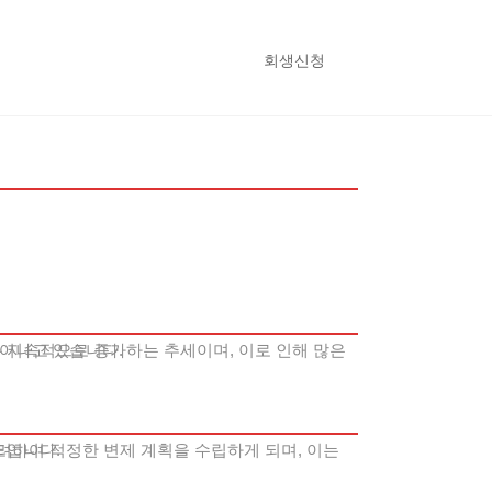
회생신청
을 느끼시는 분들이 늘어나고 있습니다.
도입니다.