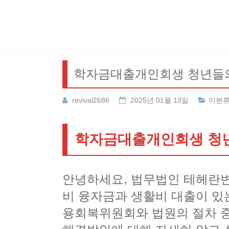
Skip
to
content
학자금대출개인회생 청년들의
revival2686
2025년 01월 13일
미분
학자금대출개인회생 청년
안녕하세요, 법무법인 테헤란변
비 융자금과 생활비 대출이 있
용회복위원회와 법원의 절차 중